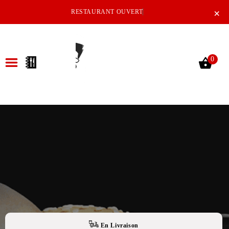
×
RESTAURANT OUVERT
0
ACCUEIL
LA CARTE
NOTRE RESTAURANT
VOS AVIS
MENTIONS LÉGALES
C.G.V
En Livraison