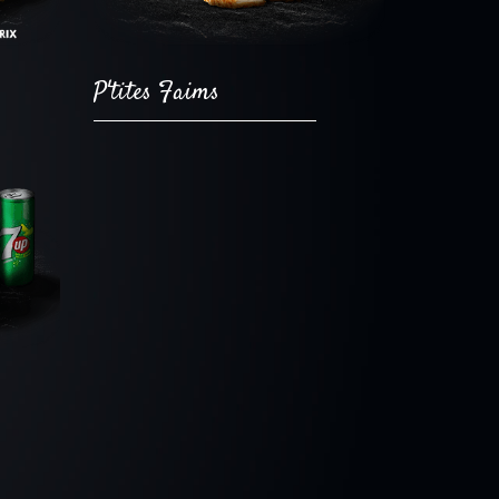
P'tites Faims
Ajouter