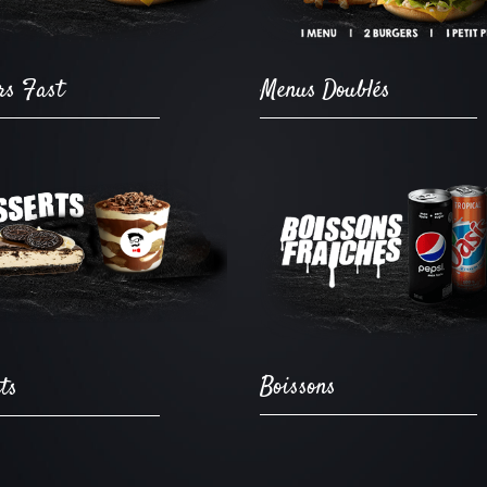
rs Fast
Menus Doublés
Ajouter
Ajouter
Boissons
ts