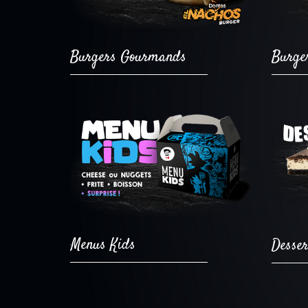
Burgers Gourmands
Burge
Menus Kids
Desser